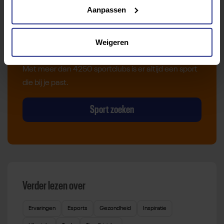
Aanpassen
Vind jouw sport
Weigeren
Van atletiek tot zwemmen: met onze Sportzoeker
vind je gemakkelijk jouw favoriete sport of activiteit.
Met meer dan 4250 sportclubs is er altijd een sport
die bij je past.
Sport zoeken
Verder lezen over
Ervaringen
Esports
Gezondheid
Inspiratie