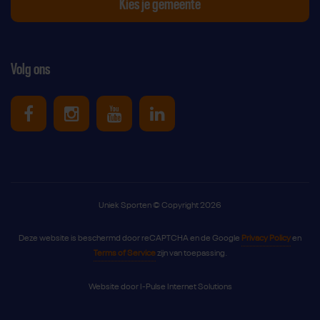
Kies je gemeente
Volg ons
Uniek Sporten op Facebook
Uniek Sporten op Instagram
Uniek Sporten op Youtube
Uniek Sporten op Link
Uniek Sporten © Copyright 2026
Deze website is beschermd door reCAPTCHA en de Google
Privacy Policy
en
Terms of Service
zijn van toepassing.
Website door
I-Pulse Internet Solutions