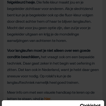
felgekleurd hesje.
Die felle kleur maakt jou en je
begeleider zichtbaar voor anderen. Als je slechtziend
bent kun je je begeleider ook op die fluor-kleur volgen
door direct achter hem of haar te blijven langlaufen.
Mocht dat voor jou geen optie zijn, dan zul je voor je
begeleider uitgaan en krijg je de mondelinge
aanwijzingen van achteren te horen.
Voor langlaufen moet je niet alleen over een goede
conditie beschikken,
het vraagt ook om een bepaalde
techniek. Daar gaat zeker in het begin wat oefening in
zitten. Dat kan ook in Nederland, want je hebt daar geen
sneeuw voor nodig. Op rolski's kun je de
langlauftechniek namelijk heel goed trainen.
Meer info om met een visuele handicap te leren op de
latten te staan, vind je
hier
.