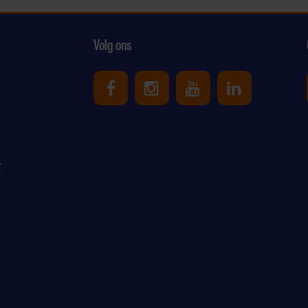
Volg ons
Uniek Sporten op Facebook
Uniek Sporten op Ins
Uniek Sporten o
Uniek Spor
r