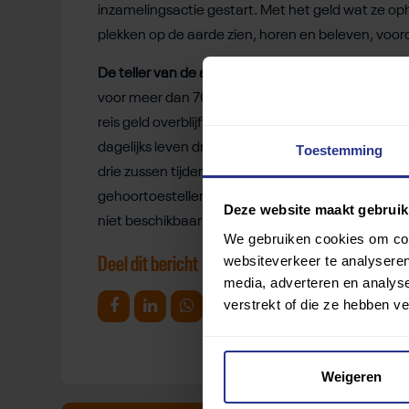
inzamelingsactie gestart. Met het geld wat ze op
plekken op de aarde zien, horen en beleven, voorda
De teller van de actie staat inmiddels op meer d
voor meer dan 70% bereikt. De zussen mogen zelf 
reis geld overblijft, kunnen zij dit gebruiken voo
dagelijks leven draaglijker te maken wanneer Lot
Toestemming
drie zussen tijdens hun reis ook graag wat terugd
gehoortoestellen en brillen in te zamelen, zodat
Deze website maakt gebruik
niet beschikbaar zijn.
We gebruiken cookies om cont
websiteverkeer te analyseren
Deel dit bericht
media, adverteren en analys
verstrekt of die ze hebben v
Deel op Facebook
Deel op Linkedin
Deel op Whatsapp
Mail link
Kopieer link
Weigeren