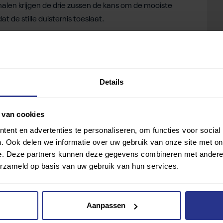
halen krijgen de drie zussen de kans om de mooiste
t de stille duisternis toeslaat.
an 21.000 euro
. Hiermee is het doel van 30.000 euro al
kiezen wat ze met het geld willen doen. Als er na de
r hun stichting, of kan het bewaard worden om het
te en Roos niet meer kunnen zien. Daarnaast willen de
Details
oen. Zo hebben zij bijvoorbeeld het plan om oude
 ze deze kunnen uitdelen in landen waar deze middelen
 van cookies
ent en advertenties te personaliseren, om functies voor social
. Ook delen we informatie over uw gebruik van onze site met on
e. Deze partners kunnen deze gegevens combineren met andere i
erzameld op basis van uw gebruik van hun services.
Aanpassen