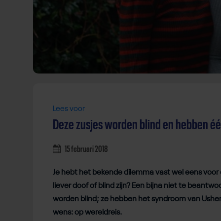
Lees voor
Deze zusjes worden blind en hebben éé
15 februari 2018
Je hebt het bekende dilemma vast wel eens voor d
liever doof of blind zijn? Een bijna niet te beantw
worden blind; ze hebben het syndroom van Usher.
wens: op wereldreis.