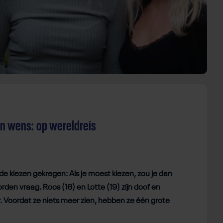
n wens: op wereldreis
e kiezen gekregen: Als je moest kiezen, zou je dan
oorden vraag. Roos (16) en Lotte (19) zíjn doof en
 Voordat ze niets meer zien, hebben ze één grote