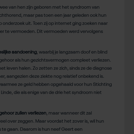
twee van hen zijn geboren met het syndroom van
slechthorend, maar pas toen een jaar geleden ook hun
onderzoek uit. Toen zij op internet ging zoeken naar
er te vermoeden. Dit vermoeden werd vervolgens
slijke aandoening
,
waarbij je langzaam doof en blind
un gehoor als hun gezichtsvermogen compleet verliezen.
het leven halen. Zo zetten ze zich, sinds ze de diagnose
r, aangezien deze ziekte nog relatief onbekend is.
st, waarmee ze geld hebben opgehaald voor hun Stichting
 Linde, die als enige van de drie het syndroom niet
 gehoor zullen verliezen
, maar wanneer dit zal
eel over zeggen. Maar voordat het zover is, wil hun
s te gaan. Daarom is hun neef Geert een