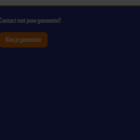
Contact met jouw gemeente?
Kies je gemeente
tagram
p Youtube
ten op Linkedin