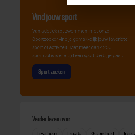
Vind jouw sport
Van atletiek tot zwemmen: met onze
Sportzoeker vind je gemakkelijk jouw favoriete
sport of activiteit. Met meer dan 4250
sportclubs is er altijd een sport die bij je past.
Sport zoeken
Verder lezen over
Ervaringen
Esports
Gezondheid
Inspir