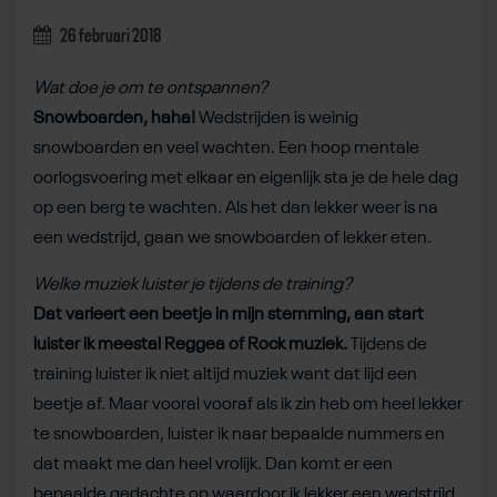
26 februari 2018
Wat doe je om te ontspannen?
Snowboarden, haha!
Wedstrijden is weinig
snowboarden en veel wachten. Een hoop mentale
oorlogsvoering met elkaar en eigenlijk sta je de hele dag
op een berg te wachten. Als het dan lekker weer is na
een wedstrijd, gaan we snowboarden of lekker eten.
Welke muziek luister je tijdens de training?
Dat varieert een beetje in mijn stemming, aan start
luister ik meestal Reggea of Rock muziek.
Tijdens de
training luister ik niet altijd muziek want dat lijd een
beetje af. Maar vooral vooraf als ik zin heb om heel lekker
te snowboarden, luister ik naar bepaalde nummers en
dat maakt me dan heel vrolijk. Dan komt er een
bepaalde gedachte op waardoor ik lekker een wedstrijd