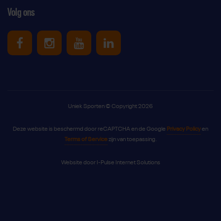
Volg ons
Uniek Sporten op Facebook
Uniek Sporten op Instagram
Uniek Sporten op Youtube
Uniek Sporten op Link
Uniek Sporten © Copyright 2026
Deze website is beschermd door reCAPTCHA en de Google
Privacy Policy
en
Terms of Service
zijn van toepassing.
Website door
I-Pulse Internet Solutions