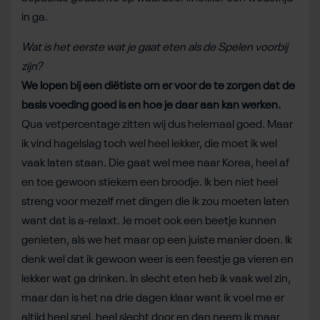
in ga.
Wat is het eerste wat je gaat eten als de Spelen voorbij
zijn?
We lopen bij een diëtiste om er voor de te zorgen dat de
basis voeding goed is en hoe je daar aan kan werken.
Qua vetpercentage zitten wij dus helemaal goed. Maar
ik vind hagelslag toch wel heel lekker, die moet ik wel
vaak laten staan. Die gaat wel mee naar Korea, heel af
en toe gewoon stiekem een broodje. Ik ben niet heel
streng voor mezelf met dingen die ik zou moeten laten
want dat is a-relaxt. Je moet ook een beetje kunnen
genieten, als we het maar op een juiste manier doen. Ik
denk wel dat ik gewoon weer is een feestje ga vieren en
lekker wat ga drinken. In slecht eten heb ik vaak wel zin,
maar dan is het na drie dagen klaar want ik voel me er
altijd heel snel, heel slecht door en dan neem ik maar