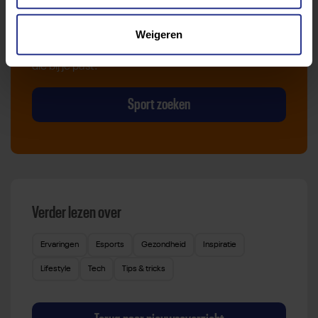
Van atletiek tot zwemmen: met onze Sportzoeker
vind je gemakkelijk jouw favoriete sport of activiteit.
Weigeren
Met meer dan 4250 sportclubs is er altijd een sport
die bij je past.
Sport zoeken
Verder lezen over
Ervaringen
Esports
Gezondheid
Inspiratie
Lifestyle
Tech
Tips & tricks