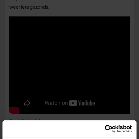
weer iets gezonds.
Deel dit bericht
Deel op Facebook
Deel op Linkedin
Deel op Whatsapp
Mail link
Kopieer link