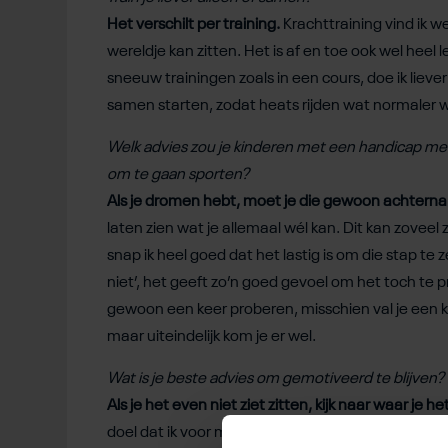
Het verschilt per training.
Krachttraining vind ik we
wereldje kan zitten. Het is af en toe ook wel heel
sneeuw trainingen zoals in een cours, doe ik lieve
samen starten, zodat heats rijden wat normaler 
Welk advies zou je kinderen met een handicap mee
om te gaan sporten?
Als je dromen hebt, moet je die gewoon achterna
laten zien wat je allemaal wél kan. Dit kan zoveel
snap ik heel goed dat het lastig is om die stap te z
niet’, het geeft zo’n goed gevoel om het toch te p
gewoon een keer proberen, misschien val je een 
maar uiteindelijk kom je er wel.
Wat is je beste advies om gemotiveerd te blijven?
Als je het even niet ziet zitten, kijk naar waar je he
doel dat ik voor mijzelf gezet heb is om de best