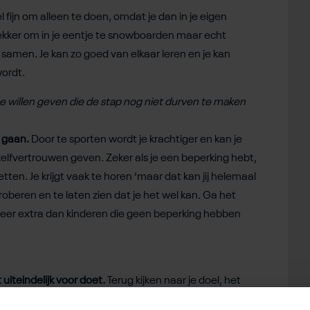
l fijn om alleen te doen, omdat je dan in je eigen
 lekker om in je eentje te snowboarden maar echt
r samen. Je kan zo goed van elkaar leren en je kan
wordt.
 willen geven die de stap nog niet durven te maken
 gaan.
Door te sporten wordt je krachtiger en kan je
 zelfvertrouwen geven. Zeker als je een beperking hebt,
etten. Je krijgt vaak te horen ‘maar dat kan jij helemaal
roberen en te laten zien dat je het wel kan. Ga het
keer extra dan kinderen die geen beperking hebben
t uiteindelijk voor doet.
Terug kijken naar je doel, het
e paralympische snowboarder van de wereld te worden.