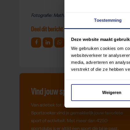
Fotografie: Mathilde Dusol
Toestemming
Deel dit bericht
Deze website maakt gebruik
Deel op Facebook
Deel op Linkedin
Deel op Whatsapp
Mail link
Kopieer link
We gebruiken cookies om cont
websiteverkeer te analyseren
media, adverteren en analys
verstrekt of die ze hebben v
Vind jouw sport
Weigeren
Van atletiek tot zwemmen: met onze
Sportzoeker vind je gemakkelijk jouw favoriete
sport of activiteit. Met meer dan 4250
sportclubs is er altijd een sport die bij je past.