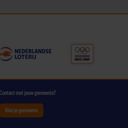
Contact met jouw gemeente?
Kies je gemeente
tagram
p Youtube
ten op Linkedin