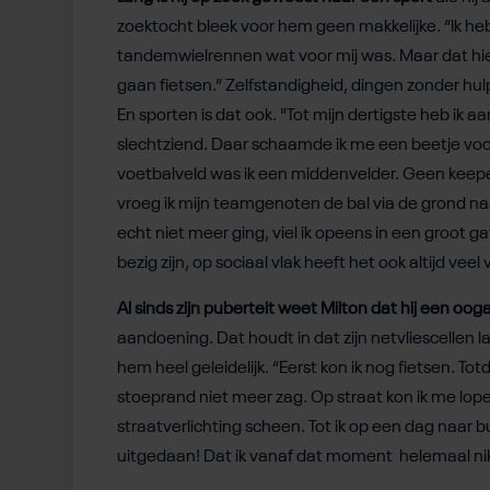
zoektocht bleek voor hem geen makkelijke. “Ik heb
tandemwielrennen wat voor mij was. Maar dat hie
gaan fietsen.” Zelfstandigheid, dingen zonder hul
En sporten is dat ook. "Tot mijn dertigste heb ik 
slechtziend. Daar schaamde ik me een beetje voor.
voetbalveld was ik een middenvelder. Geen keeper 
vroeg ik mijn teamgenoten de bal via de grond na
echt niet meer ging, viel ik opeens in een groot 
bezig zijn, op sociaal vlak heeft het ook altijd vee
Al sinds zijn puberteit weet Milton dat hij een oog
aandoening. Dat houdt in dat zijn netvliescellen 
hem heel geleidelijk. “Eerst kon ik nog fietsen. To
stoeprand niet meer zag. Op straat kon ik me lopen
straatverlichting scheen. Tot ik op een dag naar 
uitgedaan! Dat ik vanaf dat moment helemaal niks