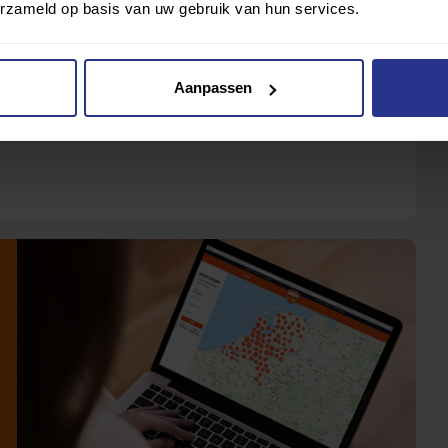
erzameld op basis van uw gebruik van hun services.
de-sporters. Benieuwd welke sportverenigingen er bij
chap?
www.unieksporten.nl/sport-zoeken
Aanpassen