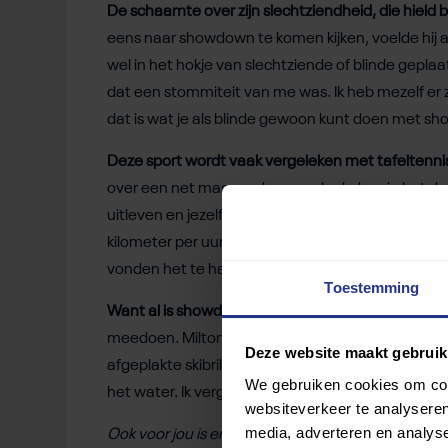
De schaamte over zijn slechtziendheid, die hield bi
eens naar showdown te komen kijken, voelde hij a
wel in het hokje van slechtziende of blinde geplaat
dat een stommiteit van me was. Ik heb mezelf er 
dat is wat je als blinde gewoon kunt doen met s
Deze sport wordt vaak vergeleken met tafeltennis
over een net maar onder een plank door in het doelg
uitleven en jezelf erin bekwamen. Je bent heel fys
kilometer per uur. Ik nam weleens kennissen mee
vonden het te hard gaan.”
Toestemming
Want al is showdown ontwikkeld voor visueel bep
meedoen. Milton is daar groot voorstander van. Ied
Deze website maakt gebruik
afgeplakte skibril op, waardoor je aan elkaar gelijk b
We gebruiken cookies om cont
het water. Ik vergeet mijn handicap. Dat komt door 
websiteverkeer te analyseren
media, adverteren en analys
Ook voor jou is er een geschikte sport die je leuk v