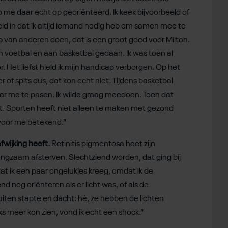
 me daar echt op georiënteerd. Ik keek bijvoorbeeld of
ld in dat ik altijd iemand nodig heb om samen mee te
p van anderen doen, dat is een groot goed voor Milton.
aan voetbal en aan basketbal gedaan. Ik was toen al
 Het liefst hield ik mijn handicap verborgen. Op het
of spits dus, dat kon echt niet. Tijdens basketbal
ar me te pasen. Ik wilde graag meedoen. Toen dat
gat. Sporten heeft niet alleen te maken met gezond
l voor me betekend.”
afwijking heeft.
Retinitis pigmentosa heet zijn
langzaam afsterven. Slechtziend worden, dat ging bij
tdat ik een paar ongelukjes kreeg, omdat ik de
d nog oriënteren als er licht was, of als de
buiten stapte en dacht: hè, ze hebben de lichten
 meer kon zien, vond ik echt een shock.”