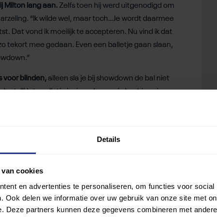
j Milton lang aan.
Zelfs toen hij werd uitgenodigd om
arzeling. “Ik wilde wel, maar toch…Je wordt daarmee
st. Dat vond ik moeilijk te accepteren. Nu vind ik dat
zo tekort mee gedaan. Even een balletje gaan slaan,
howdown.”
 voor blinden,
alleen sla je bij showdown de bal niet
at. “Het spelletje is simpel, maar je kunt je er in
iek bezig. De bal die je slaat bereikt snelheden van 80
 die kunnen zien, om een potje te spelen. Sommigen
Details
erkten:
degenen zonder visuele beperking kunnen ook
ereen: blind, slechtziend of ziend, krijgt een
 van cookies
ent. “Als ik een partijtje speel, voel ik me als een vis in
ent en advertenties te personaliseren, om functies voor social
te sporten. Zo wil ik zijn en me voelen.”
. Ook delen we informatie over uw gebruik van onze site met on
e. Deze partners kunnen deze gegevens combineren met andere i
indt, waarbij je aan je conditie en je gezondheid werkt