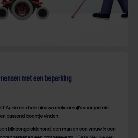
r mensen met een beperking
t Apple een hele nieuwe reeks emoji’s voorgesteld.
, een passend icoontje vinden.
 een blindengeleidehond, een man en een vrouw in een
hoorapparaat en een prothese-arm.
“Deze nieuwe set