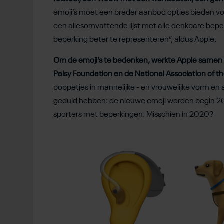
emoji’s moet een breder aanbod opties bieden voo
een allesomvattende lijst met alle denkbare bep
beperking beter te representeren”, aldus Apple.
Om de emoji’s te bedenken, werkte Apple samen m
Palsy Foundation en de National Association of t
poppetjes in mannelijke - en vrouwelijke vorm e
geduld hebben: de nieuwe emoji worden begin 201
sporters met beperkingen. Misschien in 2020?