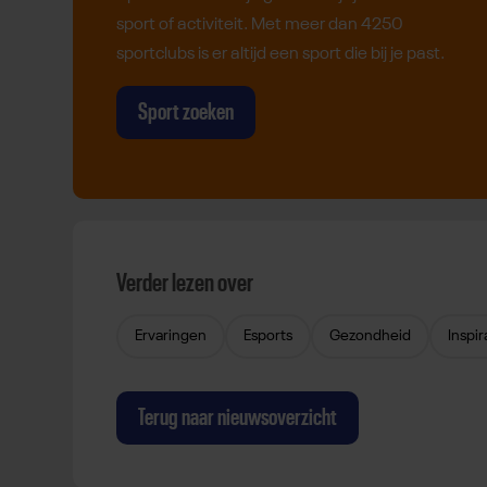
sport of activiteit. Met meer dan 4250
sportclubs is er altijd een sport die bij je past.
Sport zoeken
Verder lezen over
Ervaringen
Esports
Gezondheid
Inspir
Terug naar nieuwsoverzicht