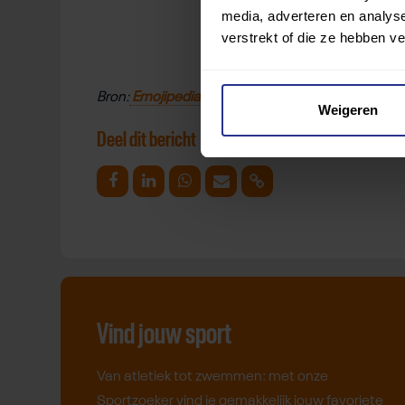
media, adverteren en analys
verstrekt of die ze hebben v
Bron:
Emojipedia
Weigeren
Deel dit bericht
Deel op Facebook
Deel op Linkedin
Deel op Whatsapp
Mail link
Kopieer link
Vind jouw sport
Van atletiek tot zwemmen: met onze
Sportzoeker vind je gemakkelijk jouw favoriete