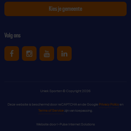
Kies je gemeente
Volg ons
Uniek Sporten op Facebook
Uniek Sporten op Instagram
Uniek Sporten op Youtube
Uniek Sporten op Link
Uniek Sporten © Copyright 2026
Deze website is beschermd door reCAPTCHA en de Google
Privacy Policy
en
Terms of Service
zijn van toepassing.
Website door
I-Pulse Internet Solutions