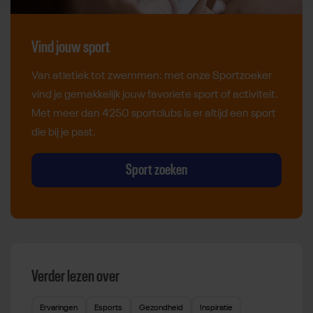
Vind jouw sport
Van atletiek tot zwemmen: met onze Sportzoeker
vind je gemakkelijk jouw favoriete sport of activiteit.
Met meer dan 4250 sportclubs is er altijd een sport
die bij je past.
Sport zoeken
Verder lezen over
Ervaringen
Esports
Gezondheid
Inspiratie