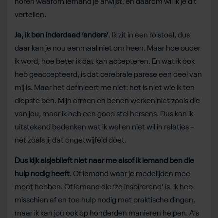
horen waarom iemand je afwijst, en daarom wil ik je dit
vertellen.
Ja, ik ben inderdaad ‘anders’
. Ik zit in een rolstoel, dus
daar kan je nou eenmaal niet om heen. Maar hoe ouder
ik word, hoe beter ik dat kan accepteren. En wat ik ook
heb geaccepteerd, is dat cerebrale parese een deel van
mij is. Maar het definieert me niet: het is niet wie ik ten
diepste ben. Mijn armen en benen werken niet zoals die
van jou, maar ik heb een goed stel hersens. Dus kan ik
uitstekend bedenken wat ik wel en niet wil in relaties –
net zoals jij dat ongetwijfeld doet.
Dus kijk alsjeblieft niet naar me alsof ik iemand ben die
hulp nodig heeft
. Of iemand waar je medelijden mee
moet hebben. Of iemand die ‘zo inspirerend’ is. Ik heb
misschien af en toe hulp nodig met praktische dingen,
maar ik kan jou ook op honderden manieren helpen. Als