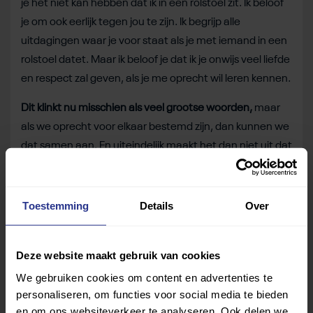
je het niet kan hebben dat ik in een rolstoel zit. Ik beloof
je om ook eerlijk tegen jou te zijn. Ik begrijp alle
uitdagingen waar je voor staat als je met iemand in een
rolstoel datet. Maar ik beloof je dat ik je onwijs veel liefde
en respect zal geven, als je me oprecht wil leren kennen.
Dit klinkt nu misschien als veel grootse woorden,
maar
als we oprecht voor elkaar bestemd zijn, dan kunnen we
dat samen aan. En uiteindelijk maakt het dan niet uit dat
een paar onbelangrijke spieren niet helemaal werken,
als ons hart maar voor elkaar blijft kloppen.
Toestemming
Details
Over
Veel liefs,
Deze website maakt gebruik van cookies
Matthew.”
We gebruiken cookies om content en advertenties te
personaliseren, om functies voor social media te bieden
Bron
:
The Mighty
en om ons websiteverkeer te analyseren. Ook delen we