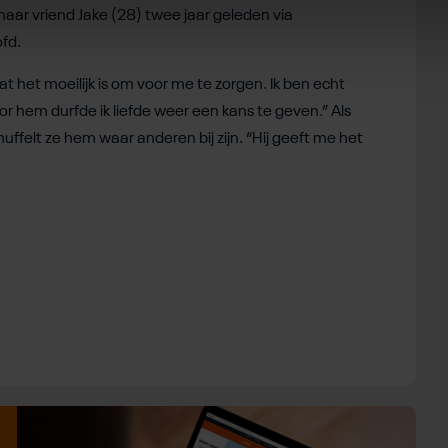
haar vriend Jake (28) twee jaar geleden via
ofd.
at het moeilijk is om voor me te zorgen. Ik ben echt
or hem durfde ik liefde weer een kans te geven.” Als
nuffelt ze hem waar anderen bij zijn. “Hij geeft me het