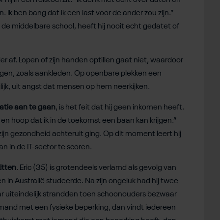
 hij in een rolstoel zit. “Ik denk niet echt over daten en
t in. Ik ben bang dat ik een last voor de ander zou zijn.”
de middelbare school, heeft hij nooit echt gedatet of
r af. Lopen of zijn handen optillen gaat niet, waardoor
dingen, zoals aankleden. Op openbare plekken een
ijk, uit angst dat mensen op hem neerkijken.
atie aan te gaan
, is het feit dat hij geen inkomen heeft.
 en hoop dat ik in de toekomst een baan kan krijgen.”
ijn gezondheid achteruit ging. Op dit moment leert hij
n in de IT-sector te scoren.
itten
. Eric (35) is grotendeels verlamd als gevolg van
 in Australië studeerde. Na zijn ongeluk had hij twee
aar uiteindelijk strandden toen schoonouders bezwaar
mand met een fysieke beperking, dan vindt iedereen