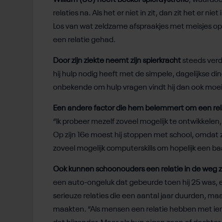
William (30) heeft Becker spierdystrofie
, waardoor
relaties na. Als het er niet in zit, dan zit het er nie
Los van wat zeldzame afspraakjes met meisjes op 
een relatie gehad.
Door zijn ziekte neemt zijn spierkracht
steeds verde
hij hulp nodig heeft met de simpele, dagelijkse 
onbekende om hulp vragen vindt hij dan ook moeil
Een andere factor die hem belemmert om een rel
“Ik probeer mezelf zoveel mogelijk te ontwikkelen,
Op zijn 16e moest hij stoppen met school, omdat z
zoveel mogelijk computerskills om hopelijk een baa
Ook
kunnen schoonouders een relatie in de weg z
een auto-ongeluk dat gebeurde toen hij 25 was, en
serieuze relaties die een aantal jaar duurden, m
maakten. “Als mensen een relatie hebben met ie