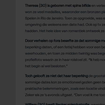
Theresa (30) is geboren met spina bifida
en verl
won ze veel medailles, waaronder een bronzen pl
Spelen in Rio de Janeiro. Toen ze opgroeide, was 
omgeving die weleens een date had. Ook op tv z
hadden. Het hele idee van romantiek ontweek ze
Door verhalen op fora besefte ze dat sommige m
beperking daten, of een fetisj hebben voor een bep
weerhouden, en toen ze midden twintig was begon
profielfoto waarin ze in haar rolstoel zit. “Ik heb 
het begin al wel besloten.”
Toch gelooft ze niet dat haar beperking
de grootst
sommige dates kon ze emotioneel gezien geen b
praktische belemmeringen, zoals een locatie vinden 
Zeker als ze ’s avonds uitgaat. “Dan voel ik me t