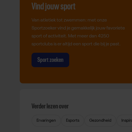
Vind jouw sport
Van atletiek tot zwemmen: met onze
Sportzoeker vind je gemakkelijk jouw favoriete
sport of activiteit. Met meer dan 4250
sportclubs is er altijd een sport die bij je past.
Sport zoeken
Verder lezen over
Ervaringen
Esports
Gezondheid
Inspir