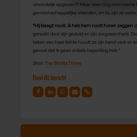
uiteindelijk opgeven?” Maar Jean Ling ontmoette 
gemeenschappelijke vrienden, en nu zijn ze verlo
“Hij klaagt nooit. Ik heb hem nooit horen zeggen
d
geraakt door zijn geduld en zijn zorgzaamheid. Do
teken van haar liefde houdt ze zijn hand vast en k
gevoel dat ik geen enkele beperking heb.”
Bron
:
The Straits Times
Deel dit bericht
Deel op Facebook
Deel op Linkedin
Deel op Whatsapp
Mail link
Kopieer link