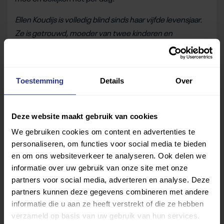
Ellen Koudijs is volledig blind sinds haar vijfde levensjaar.
Ze is getrouwd, moeder van twee kinderen en
beleidsmedewerker bij het RIVM. Ze schrijft op Uniek
Sporten over haar dagelijks leven als blinde, werkende,
sportende, moederende vrouw, die zoveel meer is dan
Toestemming
Details
Over
haar handicap.
Deel dit bericht
Deze website maakt gebruik van cookies
We gebruiken cookies om content en advertenties te
Deel op Facebook
Deel op Linkedin
Deel op Whatsapp
Mail link
Kopieer link
personaliseren, om functies voor social media te bieden
en om ons websiteverkeer te analyseren. Ook delen we
informatie over uw gebruik van onze site met onze
partners voor social media, adverteren en analyse. Deze
partners kunnen deze gegevens combineren met andere
informatie die u aan ze heeft verstrekt of die ze hebben
verzameld op basis van uw gebruik van hun services.