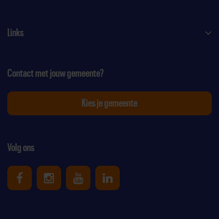
Links
Contact met jouw gemeente?
Kies je gemeente
Volg ons
Uniek Sporten op Facebook
Uniek Sporten op Instagram
Uniek Sporten op Youtube
Uniek Sporten op Link