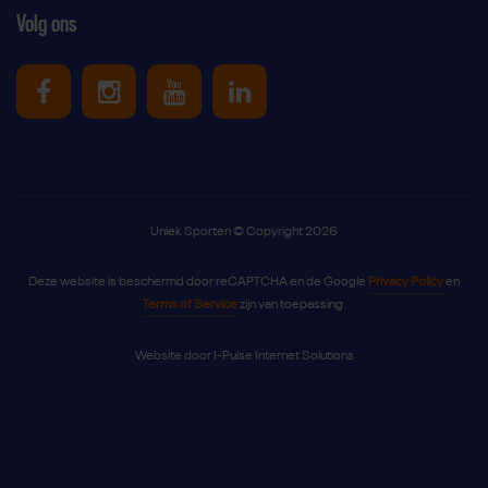
Volg ons
Uniek Sporten op Facebook
Uniek Sporten op Instagram
Uniek Sporten op Youtube
Uniek Sporten op Link
Uniek Sporten © Copyright 2026
Deze website is beschermd door reCAPTCHA en de Google
Privacy Policy
en
Terms of Service
zijn van toepassing.
Website door
I-Pulse Internet Solutions