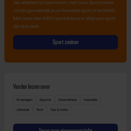
Van atletiek tot zwemmen: met onze Sportzoeker
vind je gemakkelijk jouw favoriete sport of activiteit.
Met meer dan 4250 sportclubs is er altijd een sport
die bij je past.
Sport zoeken
Verder lezen over
Ervaringen
Esports
Gezondheid
Inspiratie
Lifestyle
Tech
Tips & tricks
Terug naar nieuwsoverzicht