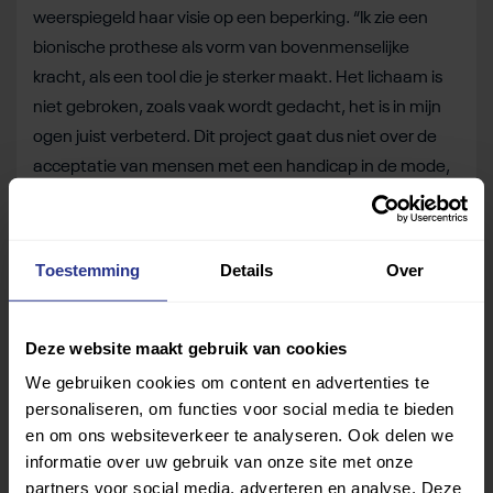
weerspiegeld haar visie op een beperking. “Ik zie een
bionische prothese als vorm van bovenmenselijke
kracht, als een tool die je sterker maakt. Het lichaam is
niet gebroken, zoals vaak wordt gedacht, het is in mijn
ogen juist verbeterd. Dit project gaat dus niet over de
acceptatie van mensen met een handicap in de mode,
maar over een overstijging.”
Hoe Anna’s collectie eruit ziet? Bekijk even
dit filmpje
.
Toestemming
Details
Over
Ook kan je een indruk krijgen van haar werk op haar
Instagram
.
Deze website maakt gebruik van cookies
Bron
:
AD
&
Tubantia
Beeld:
Screenshot filmpje
We gebruiken cookies om content en advertenties te
personaliseren, om functies voor social media te bieden
Deel dit bericht
en om ons websiteverkeer te analyseren. Ook delen we
informatie over uw gebruik van onze site met onze
partners voor social media, adverteren en analyse. Deze
Deel op Facebook
Deel op Linkedin
Deel op Whatsapp
Mail link
Kopieer link