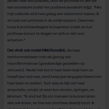
zetten naar iets positiefs, door de prothese te zien als
een accessoire zodat het positieve aandacht krijgt. “Met
mijn collectie wil ik heel graag een statement maken. Ik
zet juist een prothese in de schijnwerpers. Daarmee
hoop ik prothesedragers te inspireren zodat ze hun
prothese durven te dragen en zich er niet voor
schamen.”
Dat vindt ook model Nikki Roordink
, die haar
rechteronderbeen mist als gevolg van
neurofibromatose (goedaardige gezwellen op
zenuwen). Nadat het bot in haar been brak toen ze
twaalf jaar oud was, werd twee jaar lang geprobeerd om
haar been te redden. Toch was ze blij met haar
amputatie, omdat ze weer kon rennen, springen, en
klimmen. “Ik vind het fijn om mensen te kunnen laten
zien wie ik ben, en hoe een prothese daarbij hoort. Ik