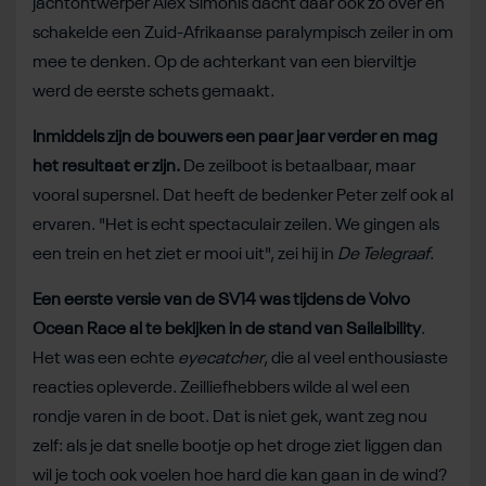
jachtontwerper Alex Simonis dacht daar ook zo over en
schakelde een Zuid-Afrikaanse paralympisch zeiler in om
mee te denken. Op de achterkant van een bierviltje
werd de eerste schets gemaakt.
Inmiddels zijn de bouwers een paar jaar verder en mag
het resultaat er zijn.
De zeilboot is betaalbaar, maar
vooral supersnel. Dat heeft de bedenker Peter zelf ook al
ervaren. "Het is echt spectaculair zeilen. We gingen als
een trein en het ziet er mooi uit", zei hij in
De Telegraaf
.
Een eerste versie van de SV14 was tijdens de Volvo
Ocean Race al te bekijken in de stand van Sailaibility
.
Het was een echte
eyecatcher
, die al veel enthousiaste
reacties opleverde. Zeilliefhebbers wilde al wel een
rondje varen in de boot. Dat is niet gek, want zeg nou
zelf: als je dat snelle bootje op het droge ziet liggen dan
wil je toch ook voelen hoe hard die kan gaan in de wind?