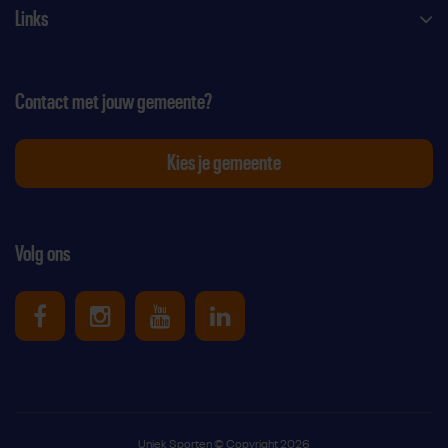
Links
Contact met jouw gemeente?
Kies je gemeente
Volg ons
Uniek Sporten op Facebook
Uniek Sporten op Instagram
Uniek Sporten op Youtube
Uniek Sporten op Link
Uniek Sporten © Copyright 2026