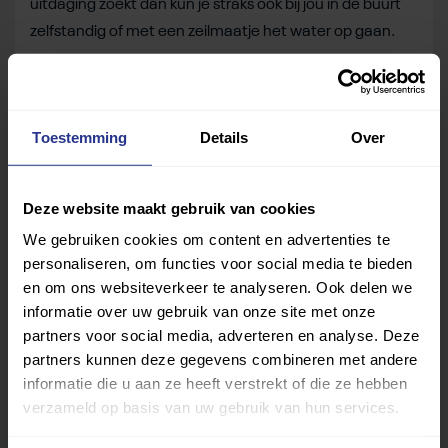
uitdaging zoekt dan kun je straks ook bij jou in de buurt
zelfstandig of met een zeilmaatje het water op gaan.
Wil jij voor je in een snelle boot stapt eerst eens proberen
of
zeilen
een sport voor jou is? Bekijk dan
hier
het aanbod
van zeilverenigingen bij jou in de buurt.
Toestemming
Details
Over
Deel dit bericht
Deze website maakt gebruik van cookies
Deel op Facebook
Deel op Linkedin
Deel op Whatsapp
Mail link
Kopieer link
We gebruiken cookies om content en advertenties te
personaliseren, om functies voor social media te bieden
en om ons websiteverkeer te analyseren. Ook delen we
informatie over uw gebruik van onze site met onze
partners voor social media, adverteren en analyse. Deze
partners kunnen deze gegevens combineren met andere
informatie die u aan ze heeft verstrekt of die ze hebben
verzameld op basis van uw gebruik van hun services.