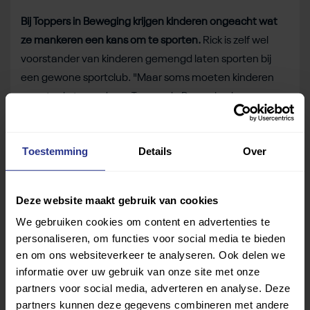
Bij Toppers in Beweging krijgen kinderen ongeacht wat
ze mankeren een kans om te sporten.
Rick is zelf wel
voorstander van kinderen gemengd laten sporten bij
een gewone sportclub. "Maar soms moeten kinderen
een stapje terug doen. Toppers in Beweging is zo een
soort vooropleiding zodat die kinderen toch kunnen
proberen bij een regulieren sportvereniging in te
Toestemming
Details
Over
stromen."
Meer weten?
Zoek naar een vergelijkbare activiteit of
Deze website maakt gebruik van cookies
club bij jou in de buurt met onze
sportzoeker
.
We gebruiken cookies om content en advertenties te
Deel dit bericht
personaliseren, om functies voor social media te bieden
en om ons websiteverkeer te analyseren. Ook delen we
Deel op Facebook
Deel op Linkedin
Deel op Whatsapp
Mail link
Kopieer link
informatie over uw gebruik van onze site met onze
partners voor social media, adverteren en analyse. Deze
partners kunnen deze gegevens combineren met andere