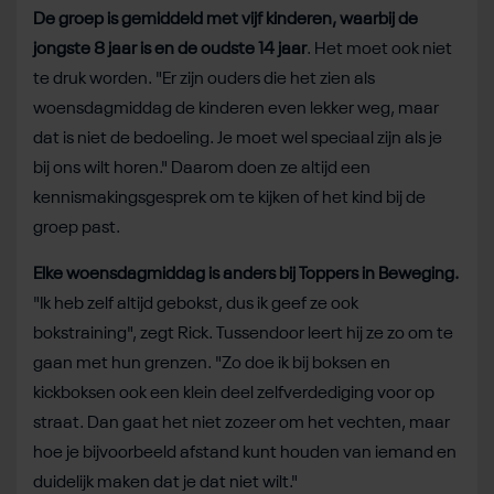
De groep is gemiddeld met vijf kinderen, waarbij de
jongste 8 jaar is en de oudste 14 jaar
. Het moet ook niet
te druk worden. "Er zijn ouders die het zien als
woensdagmiddag de kinderen even lekker weg, maar
dat is niet de bedoeling. Je moet wel speciaal zijn als je
bij ons wilt horen." Daarom doen ze altijd een
kennismakingsgesprek om te kijken of het kind bij de
groep past.
Elke woensdagmiddag is anders bij Toppers in Beweging.
"Ik heb zelf altijd gebokst, dus ik geef ze ook
bokstraining", zegt Rick. Tussendoor leert hij ze zo om te
gaan met hun grenzen. "Zo doe ik bij boksen en
kickboksen ook een klein deel zelfverdediging voor op
straat. Dan gaat het niet zozeer om het vechten, maar
hoe je bijvoorbeeld afstand kunt houden van iemand en
duidelijk maken dat je dat niet wilt."