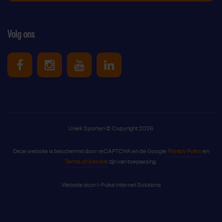
Volg ons
Uniek Sporten op Facebook
Uniek Sporten op Instagram
Uniek Sporten op Youtube
Uniek Sporten op Link
Uniek Sporten © Copyright 2026
Deze website is beschermd door reCAPTCHA en de Google
Privacy Policy
en
Terms of Service
zijn van toepassing.
Website door
I-Pulse Internet Solutions