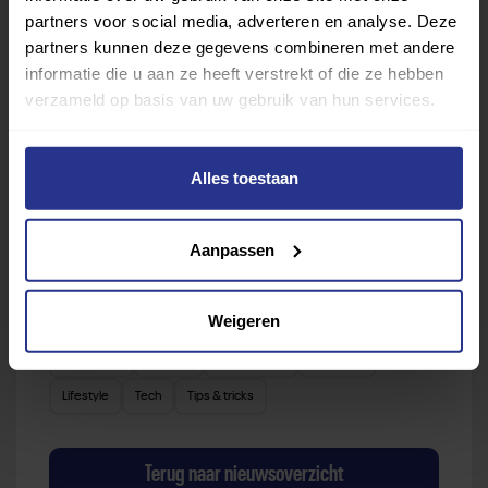
partners voor social media, adverteren en analyse. Deze
vind je gemakkelijk jouw favoriete sport of activiteit.
partners kunnen deze gegevens combineren met andere
Met meer dan 4250 sportclubs is er altijd een sport
informatie die u aan ze heeft verstrekt of die ze hebben
die bij je past.
verzameld op basis van uw gebruik van hun services.
Sport zoeken
Alles toestaan
Aanpassen
Verder lezen over
Weigeren
Ervaringen
Esports
Gezondheid
Inspiratie
Lifestyle
Tech
Tips & tricks
Terug naar nieuwsoverzicht