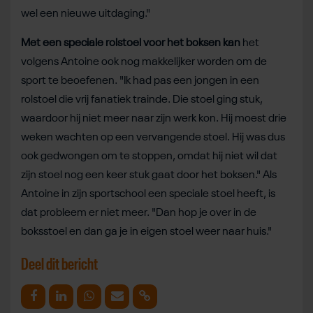
wel een nieuwe uitdaging."
Met een speciale rolstoel voor het boksen kan
het
volgens Antoine ook nog makkelijker worden om de
sport te beoefenen. "Ik had pas een jongen in een
rolstoel die vrij fanatiek trainde. Die stoel ging stuk,
waardoor hij niet meer naar zijn werk kon. Hij moest drie
weken wachten op een vervangende stoel. Hij was dus
ook gedwongen om te stoppen, omdat hij niet wil dat
zijn stoel nog een keer stuk gaat door het boksen." Als
Antoine in zijn sportschool een speciale stoel heeft, is
dat probleem er niet meer. "Dan hop je over in de
boksstoel en dan ga je in eigen stoel weer naar huis."
Deel dit bericht
Deel op Facebook
Deel op Linkedin
Deel op Whatsapp
Mail link
Kopieer link