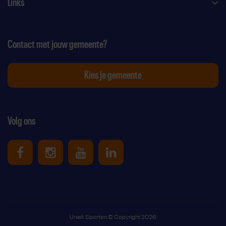
Links
Contact met jouw gemeente?
Kies je gemeente
Volg ons
Uniek Sporten op Facebook
Uniek Sporten op Instagram
Uniek Sporten op Youtube
Uniek Sporten op Link
Uniek Sporten © Copyright 2026