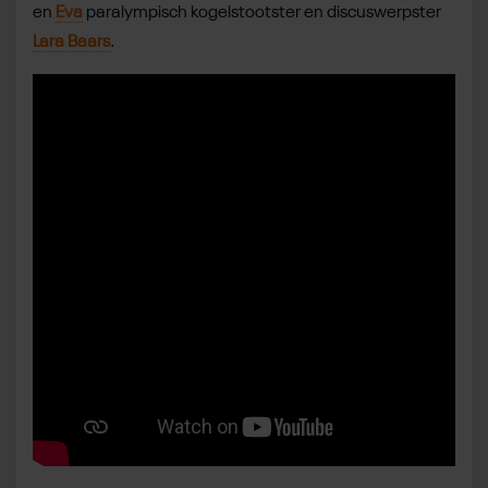
en
Eva
paralympisch kogelstootster en discuswerpster
Lara Baars
.