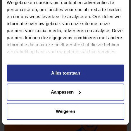
wedstrijdprogramma
We gebruiken cookies om content en advertenties te
personaliseren, om functies voor social media te bieden
Lara wordt gehuldigd in Groesbeek
en om ons websiteverkeer te analyseren. Ook delen we
informatie over uw gebruik van onze site met onze
partners voor social media, adverteren en analyse. Deze
Deel deze pagina
partners kunnen deze gegevens combineren met andere
informatie die u aan ze heeft verstrekt of die ze hebben
Deel op Facebook
Deel op Linkedin
Deel op Whatsapp
Mail link
Kopieer link
verzameld op basis van uw gebruik van hun services.
Alles toestaan
Andere podcasts afleveringen
Aanpassen
Weigeren