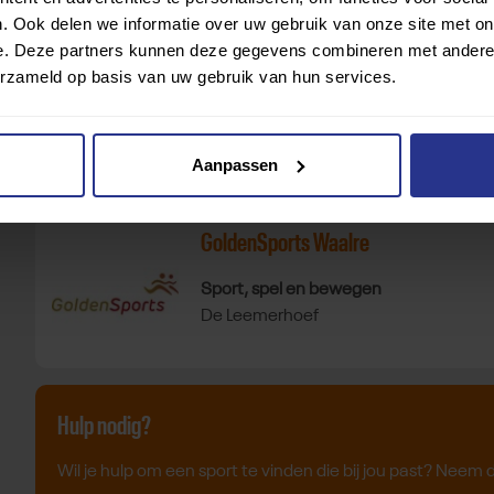
Fysio Waalre BeusenFoudraine
. Ook delen we informatie over uw gebruik van onze site met on
e. Deze partners kunnen deze gegevens combineren met andere i
Bekijk Wandelen bij Fysiotherapie Beu
Wandelen
erzameld op basis van uw gebruik van hun services.
Fysio Waalre BeusenFoudraine
Bekijk Pilates bij Fysiotherapie Beuse
Pilates
Fysio Waalre BeusenFoudraine
Aanpassen
Bekijk sportaanbieder
GoldenSports Waalre
Bekijk sportaanbieder GoldenSports Waalre
Bekijk Sport, spel en bewegen bij Gol
Sport, spel en bewegen
De Leemerhoef
Hulp nodig?
Wil je hulp om een sport te vinden die bij jou past? Neem