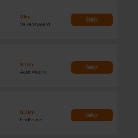
Eindhovensche Golf
3 km
Bekijk
Valkenswaard
ramount Fitness
3.1 km
Bekijk
Aalst Waalre
in Sportpark Dommeldal Zuid
3.2 km
Bekijk
Eindhoven