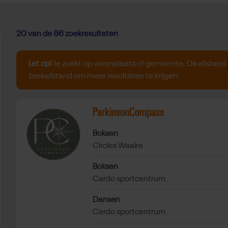
20
van de 86 zoekresultaten
Let op!
Je zoekt op woonplaats of gemeente. De afstand i
zoekafstand om meer resultaten te krijgen.
Bekijk sportaanbieder
ParkinsonCompass
Bekijk sportaanbieder ParkinsonCompass
Bekijk Boksen bij ParkinsonCompass in 
Boksen
Circles Waalre
Bekijk Boksen bij ParkinsonCompass i
Boksen
Cardo sportcentrum
Bekijk Dansen bij ParkinsonCompass i
Dansen
Cardo sportcentrum