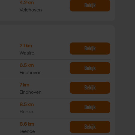
ga Studio Saffrie
4.2 km
Bekijk
Veldhoven
 Els Roemer in Agnus Dei kerk
2.1 km
Bekijk
Waalre
 Els Roemer in Gymzaal Strijpdorp
6.5 km
Bekijk
Eindhoven
 Els Roemer in Voedselbos
7 km
Bekijk
Eindhoven
es Els Roemer in Sporthal de Pompenmaker
8.5 km
Bekijk
Heeze
 Els Roemer in Leenderhof
8.6 km
Bekijk
Leende