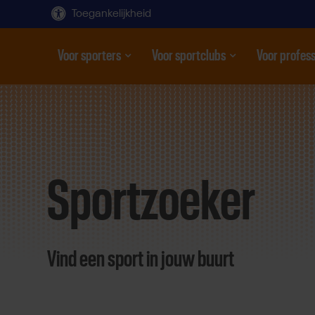
Toegankelijkheid
Voor sporters
Voor sportclubs
Voor profess
Open submenu
Open submenu
Open subme
Direct
door
naar
Sportzoeker
content
Vind een sport in jouw buurt