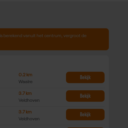
s berekend vanuit het centrum, vergroot de
Circles Waalre
0.2 km
Bekijk
Waalre
n Cardo sportcentrum
3.7 km
Bekijk
Veldhoven
n Cardo sportcentrum
3.7 km
Bekijk
Veldhoven