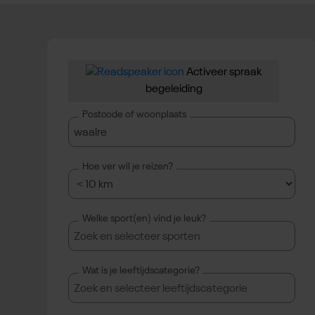
Activeer spraak
begeleiding
Postcode of woonplaats
Hoe ver wil je reizen?
Welke sport(en) vind je leuk?
Typ
Wat is je leeftijdscategorie?
om
te
zoeken.
Typ