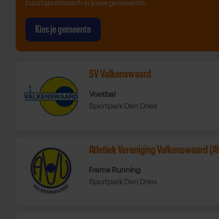
buurtsportcoach in jouw gemeente:
Kies je gemeente
Bekijk sportaanbieder
SV Valkenswaard
Bekijk sportaanbieder SV Valkenswaard
Bekijk Voetbal bij SV Valkenswaard in 
Voetbal
Sportpark Den Dries
Bekijk sportaanbieder
Atletiek Vereniging Valkenswaard (A
Bekijk sportaanbieder Atletiek Vereniging Valkenswaard (
Bekijk Frame Running bij Atletiek Vere
Frame Running
Sportpark Den Dries