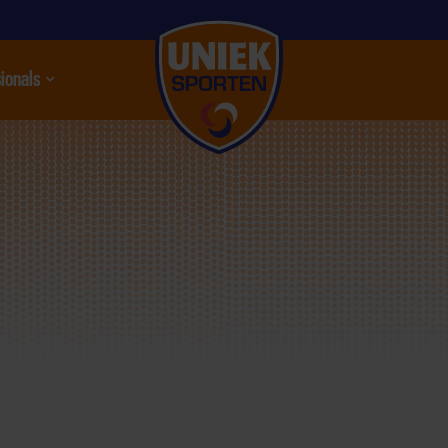
ionals
nu