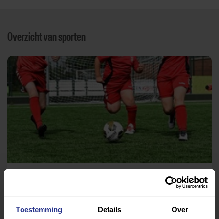
Overzicht van sporten
Voetbal
Sportpark De Veerse Poort
Toestemming
Details
Over