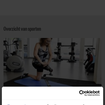
Overzicht van sporten
Fitness
Praktijk voor fysiotherapie SaFyR Yerseke