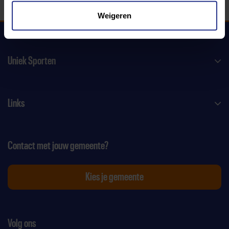
Weigeren
Uniek Sporten
Links
Contact met jouw gemeente?
Kies je gemeente
Volg ons