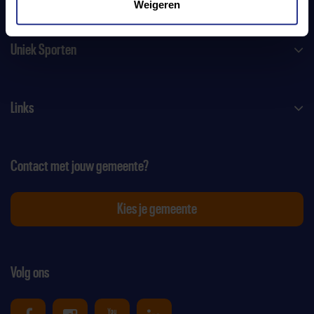
Weigeren
Uniek Sporten
Links
Contact met jouw gemeente?
Kies je gemeente
Volg ons