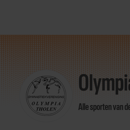
Direct
door
naar
Olympi
content
Alle sporten van d