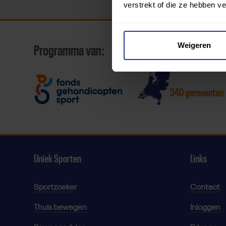
verstrekt of die ze hebben v
Weigeren
Programma van:
340 gemeenten
Uniek Sporten
Links
Sportzoeker
Contact
Thuis bewegen
Inloggen