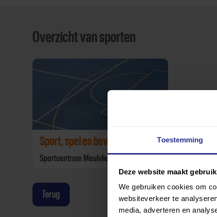
Overzicht van sporten
Sport, spel en bewegen
Toestemming
Sportcentrum Meulvliet
Deze website maakt gebruik
We gebruiken cookies om cont
Terug
websiteverkeer te analyseren
media, adverteren en analys