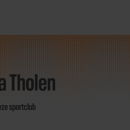
a Tholen
eze sportclub