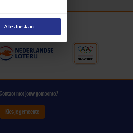
Alles toestaan
Contact met jouw gemeente?
Kies je gemeente
tagram
p Youtube
ten op Linkedin