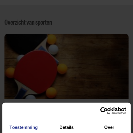
Overzicht van sporten
Tafeltennis
Emmahal
Toestemming
Details
Over