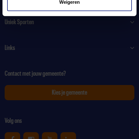
Weigeren
Uniek Sporten
Links
Contact met jouw gemeente?
Kies je gemeente
Volg ons