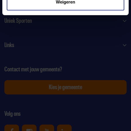
Weigeren
Uniek Sporten
Links
Contact met jouw gemeente?
Kies je gemeente
Volg ons