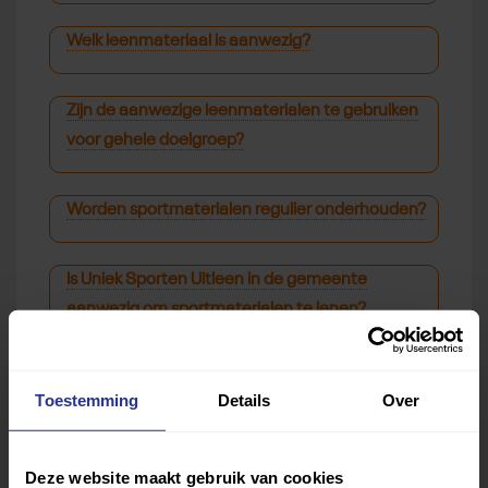
Welk leenmateriaal is aanwezig?
Zijn de aanwezige leenmaterialen te gebruiken
voor gehele doelgroep?
Worden sportmaterialen regulier onderhouden?
Is Uniek Sporten Uitleen in de gemeente
aanwezig om sportmaterialen te lenen?
Wordt op de website van de sportaanbieder
Toestemming
Details
Over
doorverwezen naar Uniek Sporten Uitleen?
Deze website maakt gebruik van cookies
Houdt de sportaanbieder een intakegesprek met