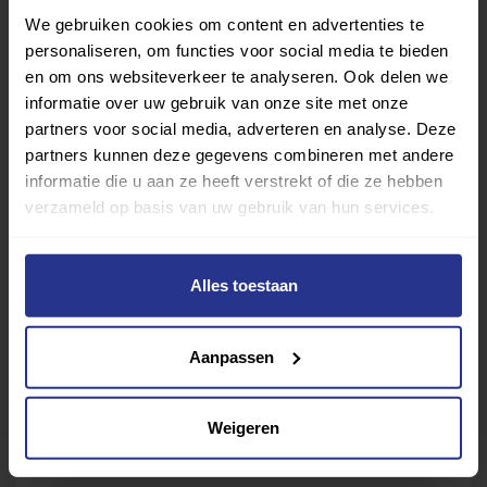
nieuwe leden en/of ouders?
We gebruiken cookies om content en advertenties te
personaliseren, om functies voor social media te bieden
en om ons websiteverkeer te analyseren. Ook delen we
Houdt de sportaanbieder een ‘exit’ gesprek met
informatie over uw gebruik van onze site met onze
vertrekkende leden en/of ouders?
partners voor social media, adverteren en analyse. Deze
partners kunnen deze gegevens combineren met andere
informatie die u aan ze heeft verstrekt of die ze hebben
Worden leden en/of ouders van het aangepast
verzameld op basis van uw gebruik van hun services.
sportaanbod betrokken bij de sportaanbieder?
(bijv. als vrijwilliger of bestuurslid)?
Alles toestaan
Worden er gezamenlijke activiteiten
georganiseerd vanuit de sportaanbieder voor
Aanpassen
leden van het regulier en aangepast
sportaanbod? (niet van toepassing voor
Weigeren
aanbieder met enkel aangepast sportaanbod)?