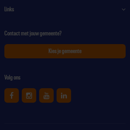
Links
Contact met jouw gemeente?
Kies je gemeente
Volg ons
Uniek Sporten op Facebook
Uniek Sporten op Instagram
Uniek Sporten op Youtube
Uniek Sporten op Link