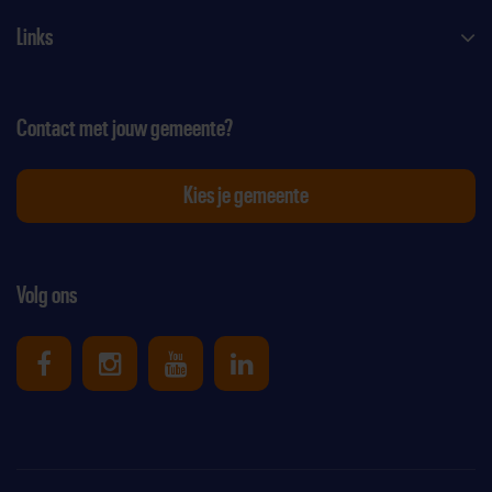
Links
Contact met jouw gemeente?
Kies je gemeente
Volg ons
Uniek Sporten op Facebook
Uniek Sporten op Instagram
Uniek Sporten op Youtube
Uniek Sporten op Link