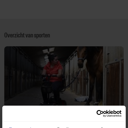
Overzicht van sporten
Paardensport
Bûtenút Oentsjerk