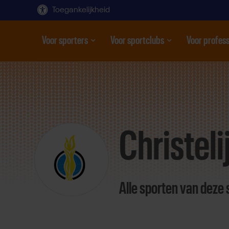
Toegankelijkheid
Voor sporters
Voor sportclubs
Voor profess
Open submenu
Open submenu
Open subme
Direct
door
naar
Christeli
content
Alle sporten van deze 