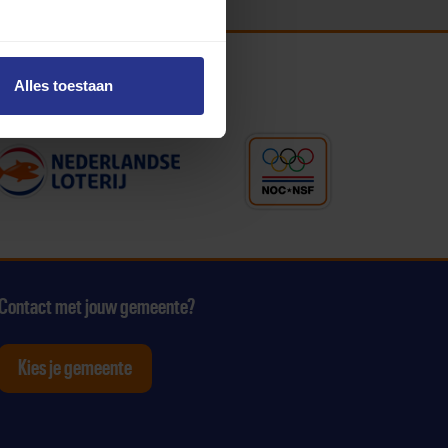
Alles toestaan
Contact met jouw gemeente?
Kies je gemeente
tagram
p Youtube
ten op Linkedin