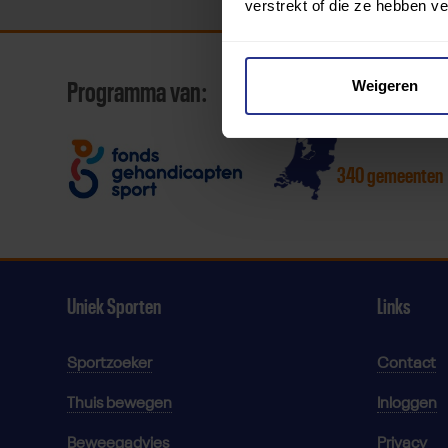
verstrekt of die ze hebben v
Weigeren
Programma van:
340 gemeenten
Uniek Sporten
Links
Sportzoeker
Contact
Thuis bewegen
Inloggen
Beweegadvies
Privacy