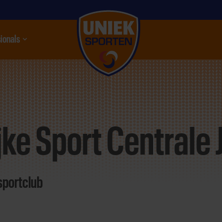
ionals
nu
jke Sport Centrale 
sportclub