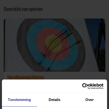
Overzicht van sporten
Handboogschieten
Schietlocatie in De Knipe (achter MFC De Barte)
Toestemming
Details
Over
Terug