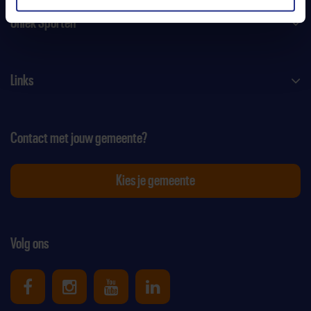
Uniek Sporten
Links
Contact met jouw gemeente?
Kies je gemeente
Volg ons
Uniek Sporten op Facebook
Uniek Sporten op Instagram
Uniek Sporten op Youtube
Uniek Sporten op Link