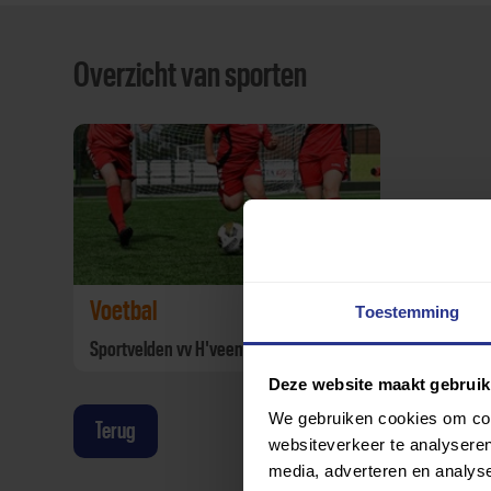
Overzicht van sporten
Voetbal
Toestemming
Sportvelden vv H'veense Boys
Deze website maakt gebruik
We gebruiken cookies om cont
Terug
websiteverkeer te analyseren
media, adverteren en analys