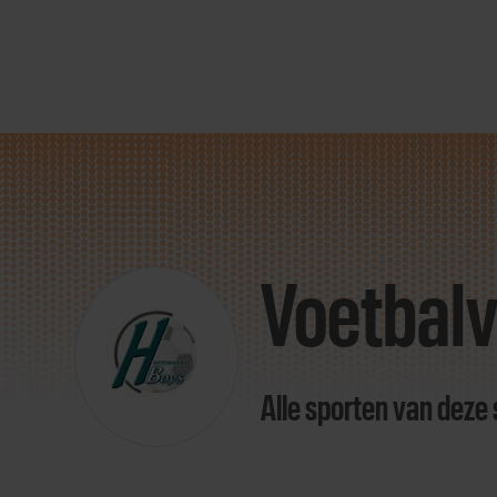
Direct
door
naar
Voetbalv
content
Alle sporten van deze