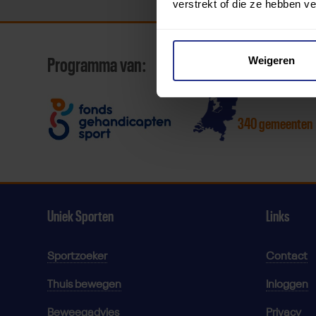
verstrekt of die ze hebben v
Weigeren
Programma van:
340 gemeenten
Uniek Sporten
Links
Sportzoeker
Contact
Thuis bewegen
Inloggen
Beweegadvies
Privacy