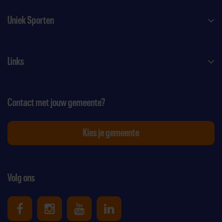
Uniek Sporten
Links
Contact met jouw gemeente?
Kies je gemeente
Volg ons
Uniek Sporten op Facebook
Uniek Sporten op Instagram
Uniek Sporten op Youtube
Uniek Sporten op Link