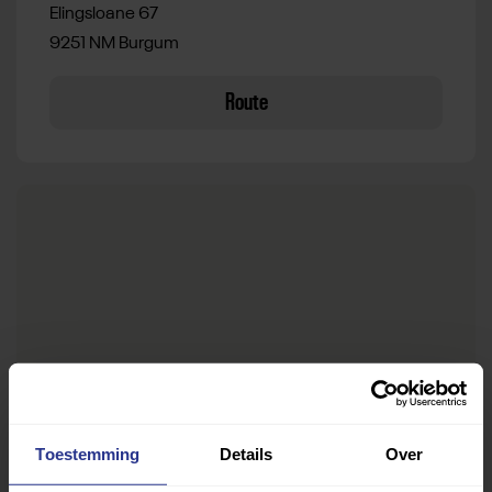
Elingsloane 67
9251 NM Burgum
Route
Toestemming
Details
Over