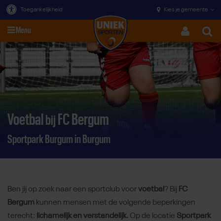
Toegankelijkheid
Kies je gemeente
Menu
Zoeke
Direct door naar content
Voetbal
FC Bergum
bij
Sportpark Burgum in Burgum
Ben jij op zoek naar een sportclub voor
voetbal
? Bij
FC
Bergum
kunnen mensen met de volgende beperkingen
terecht:
lichamelijk en verstandelijk.
Op de locatie
Sportpark