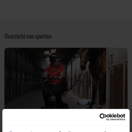
Overzicht van sporten
Paardensport
Manege 'Onder de Linde'