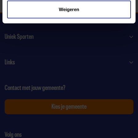
Weigeren
Uniek Sporten
Links
Contact met jouw gemeente?
Kies je gemeente
Volg ons