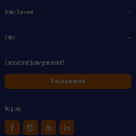
Uniek Sporten
Links
Contact met jouw gemeente?
Kies je gemeente
Volg ons
Uniek Sporten op Facebook
Uniek Sporten op Instagram
Uniek Sporten op Youtube
Uniek Sporten op Link