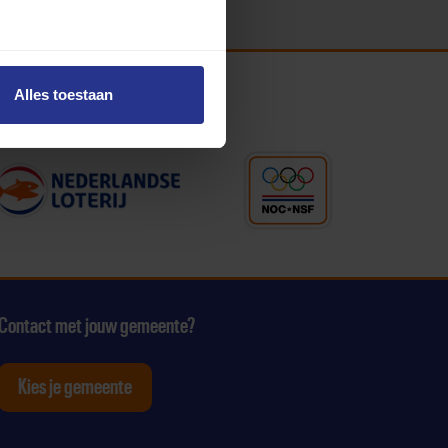
Alles toestaan
Contact met jouw gemeente?
Kies je gemeente
tagram
p Youtube
ten op Linkedin