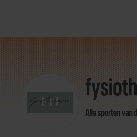
Direct
door
naar
fysiot
content
Alle sporten van 