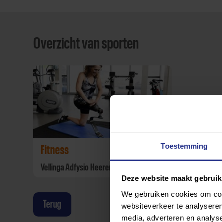
Overzicht van sporten
Toestemming
Fitness
Vellinga Adfysio Heerenveen
Deze website maakt gebruik
We gebruiken cookies om cont
Terug
websiteverkeer te analyseren
media, adverteren en analys