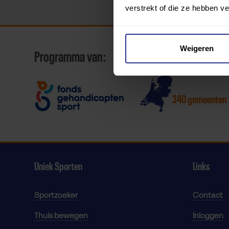
verstrekt of die ze hebben v
Weigeren
Programma van:
340 gemeenten
Uniek Sporten
Links
Sportzoeker
Contact
Thuis bewegen
Inloggen