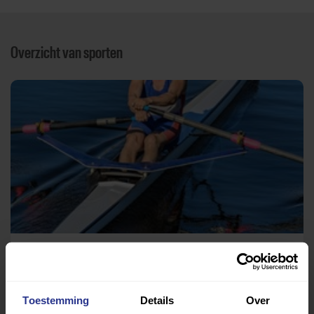
Overzicht van sporten
Roeien
Roeivereniging Aengwirden
Toestemming
Details
Over