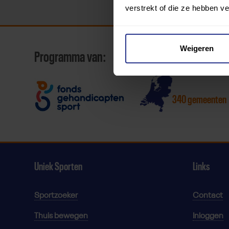
verstrekt of die ze hebben v
Weigeren
Programma van:
340 gemeenten
Uniek Sporten
Links
Sportzoeker
Contact
Thuis bewegen
Inloggen