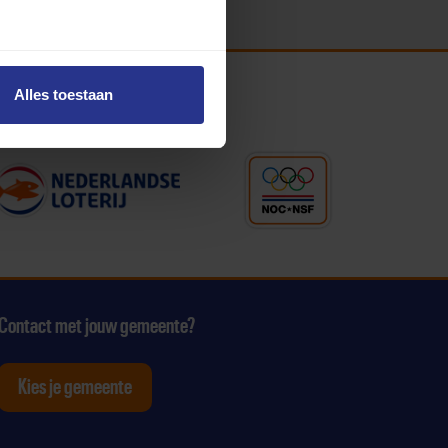
Alles toestaan
Contact met jouw gemeente?
Kies je gemeente
tagram
p Youtube
ten op Linkedin