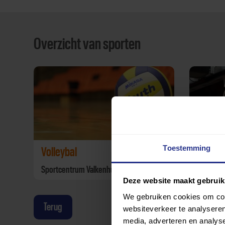
Overzicht van sporten
Toestemming
Volleybal
Basket
Sportcentrum Valkenhuizen
MFC De S
Deze website maakt gebruik
We gebruiken cookies om cont
Terug
websiteverkeer te analyseren
media, adverteren en analys