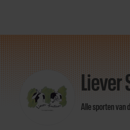
Direct
door
naar
Liever 
content
Alle sporten van 