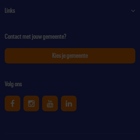
Links
Contact met jouw gemeente?
Kies je gemeente
Volg ons
Uniek Sporten op Facebook
Uniek Sporten op Instagram
Uniek Sporten op Youtube
Uniek Sporten op Link