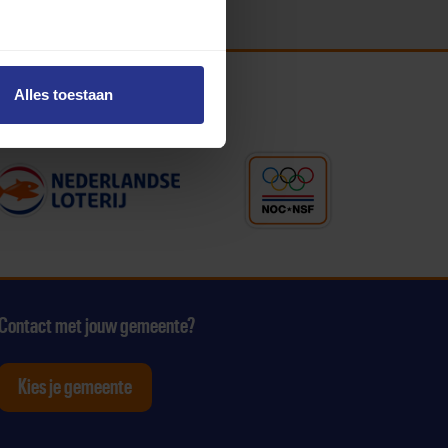
Alles toestaan
Contact met jouw gemeente?
Kies je gemeente
tagram
p Youtube
ten op Linkedin