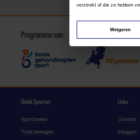
verstrekt of die ze hebben v
Weigeren
Programma van:
340 gemeenten
Uniek Sporten
Links
Sportzoeker
Contact
Thuis bewegen
Inloggen