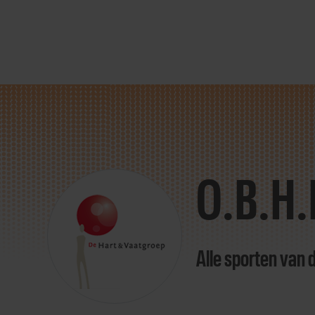
Direct
door
naar
O.B.H.
content
Alle sporten van 