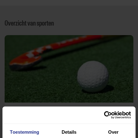
Overzicht van sporten
Hockey
Clubhuis
Toestemming
Details
Over