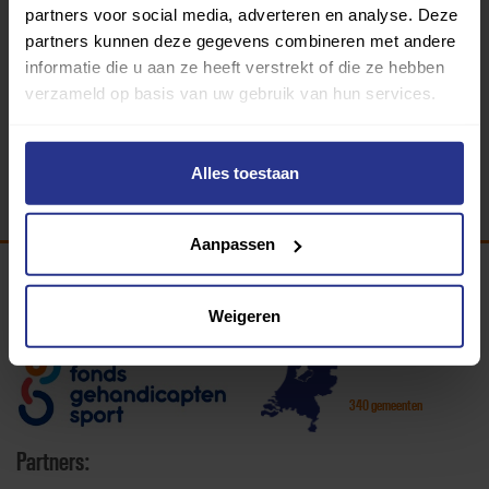
partners voor social media, adverteren en analyse. Deze
Walking Football
partners kunnen deze gegevens combineren met andere
Sportpark De Braaken
informatie die u aan ze heeft verstrekt of die ze hebben
verzameld op basis van uw gebruik van hun services.
Terug
Alles toestaan
Aanpassen
Programma van:
Weigeren
340 gemeenten
Partners: