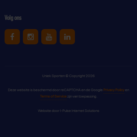
Volg ons
Uniek Sporten op Facebook
Uniek Sporten op Instagram
Uniek Sporten op Youtube
Uniek Sporten op Link
Uniek Sporten © Copyright 2026
Deze website is beschermd door reCAPTCHA en de Google
Privacy Policy
en
Terms of Service
zijn van toepassing.
Website door
I-Pulse Internet Solutions