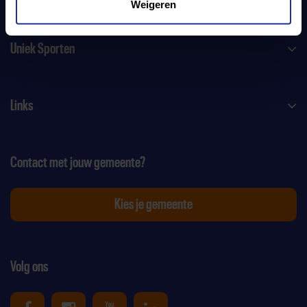
Weigeren
Uniek Sporten
Links
Contact met jouw gemeente?
Kies je gemeente
Volg ons