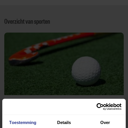
Overzicht van sporten
Hockey
Sportpark de Rusheuvel
Toestemming
Details
Over