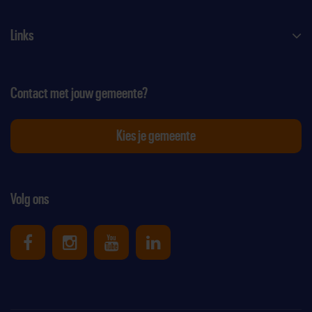
Links
Contact met jouw gemeente?
Kies je gemeente
Volg ons
Uniek Sporten op Facebook
Uniek Sporten op Instagram
Uniek Sporten op Youtube
Uniek Sporten op Link