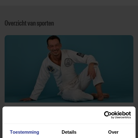
Overzicht van sporten
Vecht- en verdedigingssport
Sportcentrum Triominos
Toestemming
Details
Over