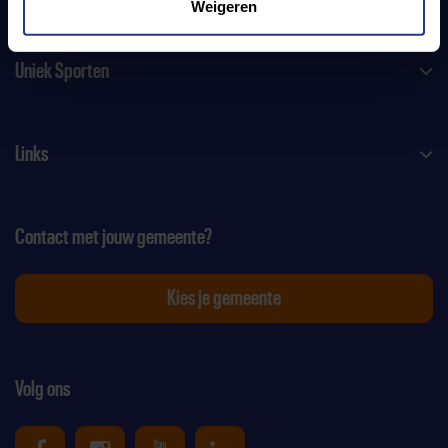
Weigeren
Uniek Sporten
Links
Contact met jouw gemeente?
Kies je gemeente
Volg ons