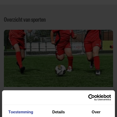
Overzicht van sporten
Voetbal
Voetbalvereniging Sportclub Juliana Stadskanaal
Toestemming
Details
Over