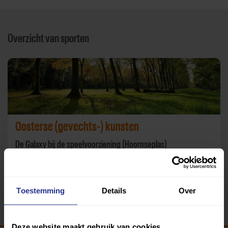
Overzicht van sporten
Oosterse (gevechts-) kunsten
De Galaxy bij de speelvoorziening (Hoornseplas)
Terug
Toestemming
Details
Over
Deze website maakt gebruik van cookies