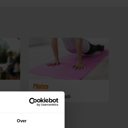
Pilates
Personal Healt Coach
Over