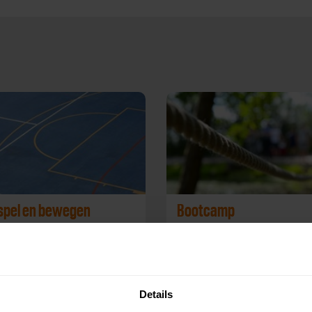
 spel en bewegen
Bootcamp
 Healt Coach
Personal Healt Coach
Details