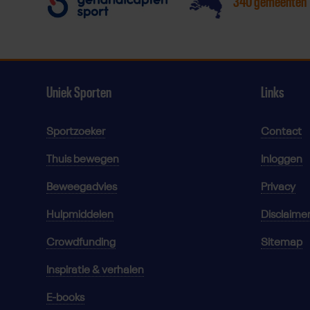
340 gemeenten
Uniek Sporten
Links
Sportzoeker
Contact
Thuis bewegen
Inloggen
Beweegadvies
Privacy
Hulpmiddelen
Disclaime
Crowdfunding
Sitemap
Inspiratie & verhalen
E-books