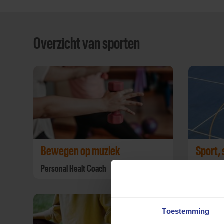
Overzicht van sporten
Bewegen op muziek
Sport,
Personal Healt Coach
Personal
Toestemming