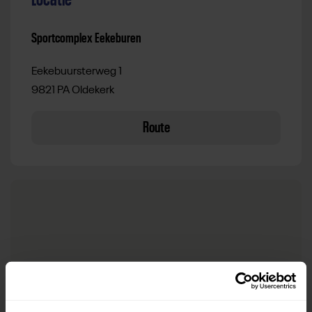
Sportcomplex Eekeburen
Eekebuursterweg 1
9821 PA Oldekerk
Route