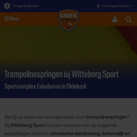
Toegankelijkheid
Kies je gemeente
Menu
Zoeke
Direct door naar content
Trampolinespringen
Witteborg Sport
bij
Sportcomplex Eekeburen in Oldekerk
Ben jij op zoek naar een sportclub voor
trampolinespringen
?
Bij
Witteborg Sport
kunnen mensen met de volgende
beperkingen terecht:
chronische aandoening, lichamelijk en