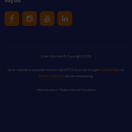
Volg ons
Uniek Sporten op Facebook
Uniek Sporten op Instagram
Uniek Sporten op Youtube
Uniek Sporten op Link
Uniek Sporten © Copyright 2026
Deze website is beschermd door reCAPTCHA en de Google
Privacy Policy
en
Terms of Service
zijn van toepassing.
Website door
I-Pulse Internet Solutions