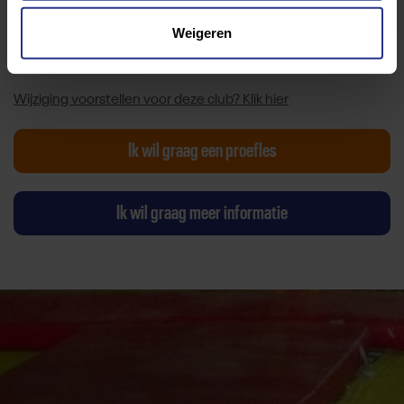
Witteborg Sport
Weigeren
Toevoegen als favoriet
Delen
Wijziging voorstellen voor deze club? Klik hier
Ik wil graag een proefles
Ik wil graag meer informatie