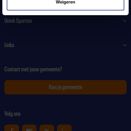
Weigeren
Uniek Sporten
Links
Contact met jouw gemeente?
Kies je gemeente
Volg ons