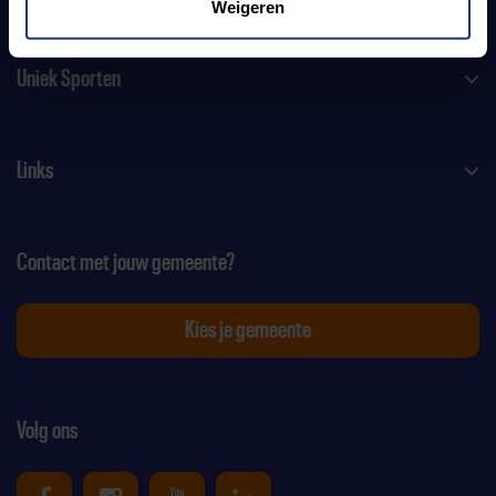
Weigeren
Uniek Sporten
Links
Contact met jouw gemeente?
Kies je gemeente
Volg ons