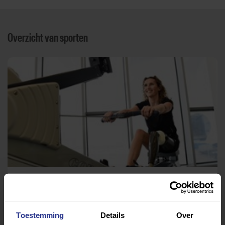
Overzicht van sporten
Medisch fitness
Fysiotherapie Praktijk Bergen
Toestemming
Details
Over