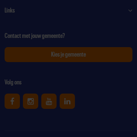
Links
Contact met jouw gemeente?
Kies je gemeente
Volg ons
Uniek Sporten op Facebook
Uniek Sporten op Instagram
Uniek Sporten op Youtube
Uniek Sporten op Link