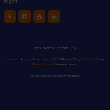
Volg ons
Uniek Sporten op Facebook
Uniek Sporten op Instagram
Uniek Sporten op Youtube
Uniek Sporten op Link
Uniek Sporten © Copyright 2026
Deze website is beschermd door reCAPTCHA en de Google
Privacy Policy
en
Terms of Service
zijn van toepassing.
Website door
I-Pulse Internet Solutions