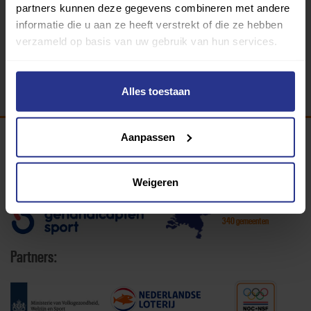
Sportcomplex Hoornse Vaart
partners kunnen deze gegevens combineren met andere
informatie die u aan ze heeft verstrekt of die ze hebben
verzameld op basis van uw gebruik van hun services.
Terug
Alles toestaan
Aanpassen
Programma van:
Weigeren
340 gemeenten
Partners: