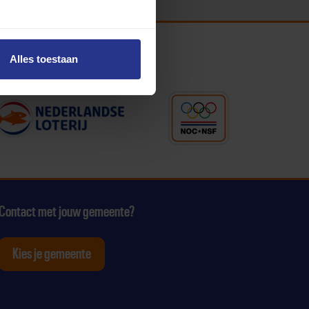
Alles toestaan
Contact met jouw gemeente?
Kies je gemeente
tagram
p Youtube
ten op Linkedin