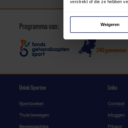
verstrekt of die ze hebben v
Weigeren
Programma van:
340 gemeenten
Uniek Sporten
Links
Sportzoeker
Contact
Thuis bewegen
Inloggen
Beweegadvies
Privacy