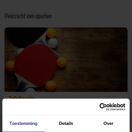
Overzicht van sporten
Tafeltennis
TTV Duintreffers
Toestemming
Details
Over
Terug