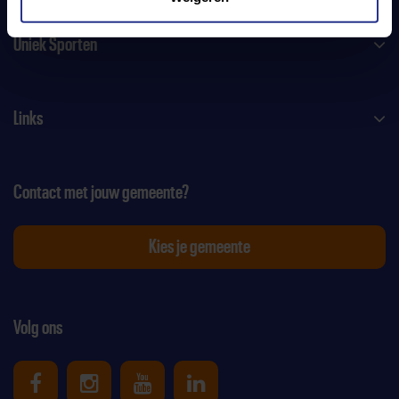
Uniek Sporten
Links
Contact met jouw gemeente?
Kies je gemeente
Volg ons
Uniek Sporten op Facebook
Uniek Sporten op Instagram
Uniek Sporten op Youtube
Uniek Sporten op Link